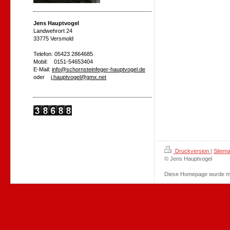
Jens Hauptvogel
Landwehrort 24
33775 Versmold
Telefon: 05423 2864685
Mobil: 0151-54653404
E-Mail:
info@schornsteinfeger-hauptvogel.de
oder
j.hauptvogel@gmx.net
Druckversion
|
Sitem
© Jens Hauptvogel
Diese Homepage wurde m