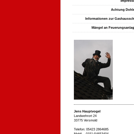
Impres
Achtung Dohl
Informationen zur Gashaussc
Mängel an Feuerungsanla
Jens Hauptvogel
Landwehrort 24
33775 Versmold
Telefon: 05423 2864685
Mobil: 0151-54653404