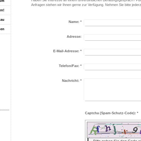
Haben Sie Interesse an einem unverbindlichen Beratungsgespräch? Für 
sum
Anfragen stehen wir Ihnen gerne zur Verfügung. Nehmen Sie bitte jederze
en!
hau
Name:
*
gen
Adresse:
E-Mail-Adresse:
*
Telefon/Fax:
*
Nachricht:
*
Captcha (Spam-Schutz-Code): *