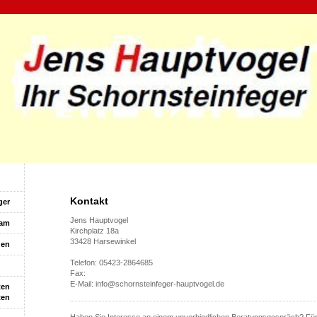
Kontakt
ger
Jens Hauptvogel
eam
Kirchplatz 18a
33428 Harsewinkel
gen
Telefon: 05423-2864685
akt
Fax:
E-Mail: info@schornsteinfeger-hauptvogel.de
ten
ten