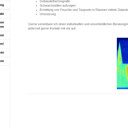
Gebäudethermografie
ung
Schwachstellen aufzeigen
Ermittlung von Feuchte und Taupunkt in Räumen mittels Datenl
akt
Umsetzung
ten
Gerne vereinbare ich einen individuellen und unverbindlichen Beratungst
ten
jederzeit gerne Kontakt mit mir auf.
sum
en!
hau
gen