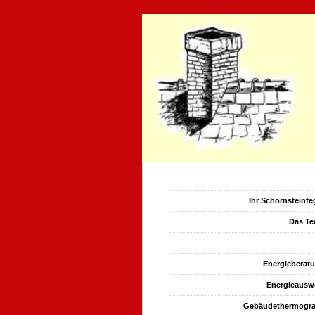
Ihr Schornsteinfe
Das T
Energieberaterleistun
Energieberat
Energieausw
Gebäudethermogra