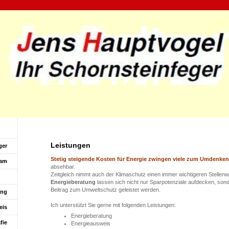
Leistungen
ger
Stetig steigende Kosten für Energie zwingen viele zum Umdenken
eam
absehbar.
Zeitgleich nimmt auch der Klimaschutz einen immer wichtigeren Stellenw
gen
Energieberatung
lassen sich nicht nur Sparpotenziale aufdecken, sonde
Beitrag zum Umweltschutz geleistet werden.
ung
Ich unterstützt Sie gerne mit folgenden Leistungen:
eis
Energieberatung
fie
Energieausweis